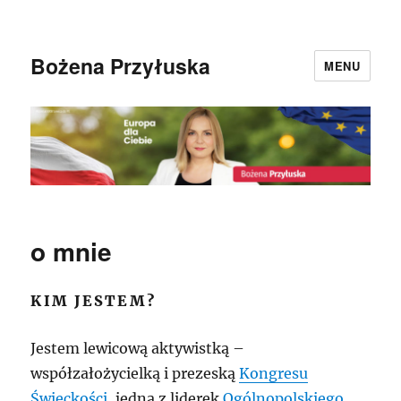
Bożena Przyłuska
MENU
o mnie
KIM JESTEM?
Jestem lewicową aktywistką –
współzałożycielką i prezeską
Kongresu
Świeckości
, jedną z liderek
Ogólnopolskiego