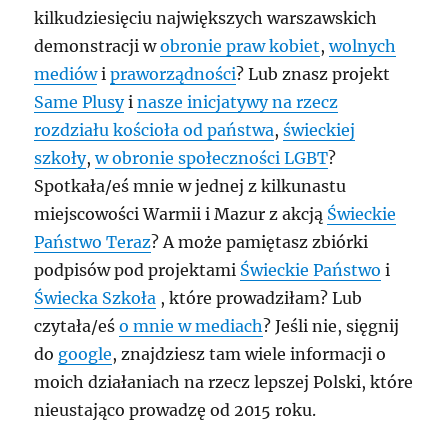
kilkudziesięciu największych warszawskich
demonstracji w
obronie praw kobiet
,
wolnych
mediów
i
praworządności
? Lub znasz projekt
Same Plusy
i
nasze inicjatywy na rzecz
rozdziału kościoła od państwa
,
świeckiej
szkoły
,
w obronie społeczności LGBT
?
Spotkała/eś mnie w jednej z kilkunastu
miejscowości Warmii i Mazur z akcją
Świeckie
Państwo Teraz
? A może pamiętasz zbiórki
podpisów pod projektami
Świeckie Państwo
i
Świecka Szkoła
, które prowadziłam? Lub
czytała/eś
o mnie w mediach
? Jeśli nie, sięgnij
do
google
, znajdziesz tam wiele informacji o
moich działaniach na rzecz lepszej Polski, które
nieustająco prowadzę od 2015 roku.