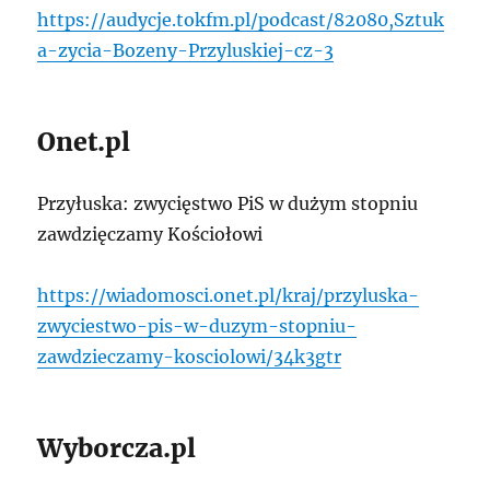
https://audycje.tokfm.pl/podcast/82080,Sztuk
a-zycia-Bozeny-Przyluskiej-cz-3
Onet.pl
Przyłuska: zwycięstwo PiS w dużym stopniu
zawdzięczamy Kościołowi
https://wiadomosci.onet.pl/kraj/przyluska-
zwyciestwo-pis-w-duzym-stopniu-
zawdzieczamy-kosciolowi/34k3gtr
Wyborcza.pl