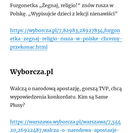
Furgonetka „Żegnaj, religio!” znów rusza w
Polskę. „Wypisujcie dzieci z lekcji nienawiści”
https://wyborcza.pl/7,82983,28927834,furgon
etka-zegnaj-religio-rusza-w-polske-chcemy-
przekonac.html
Wyborcza.pl
Walczą o narodową apostazję, gorszą TVP, chcą
wypowiedzenia konkordatu. Kim są Same
Plusy?
https://warszawa.wyborcza.pl/warszawa/7,544
20,26922487,walcza-o-narodowa-apostazje-