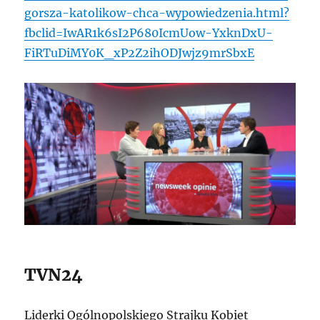
gorsza-katolikow-chca-wypowiedzenia.html?
fbclid=IwAR1k6sI2P680IcmUow-YxknDxU-
FiRTuDiMY0K_xP2Z2ihODJwjz9mrSbxE
TVN24
Liderki Ogólnopolskiego Strajku Kobiet